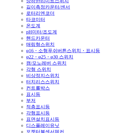
상하한리미트스위치
길이측정카운터/센서
로터리엔코더
타코미터
온도계
pH미터/조도계
핸드카운터
매립형스위치
φ16・소형푸쉬버튼스위치・표시등
φ22・φ25・φ30 스위치
캠/모노레버 스위치
각형 스위치
비상정지스위치
터치리스스위치
컨트롤박스
표시등
부저
적층표시등
각형표시등
표면설치표시등
디스플레이유닛
포켓터블센서체커