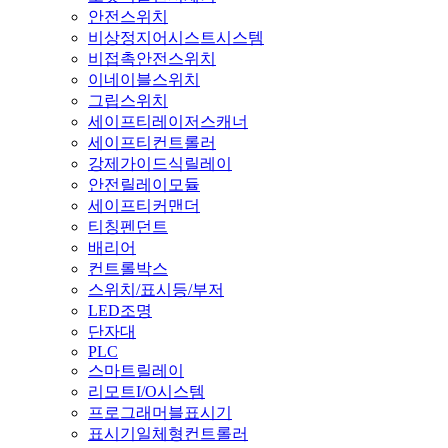
안전스위치
비상정지어시스트시스템
비접촉안전스위치
이네이블스위치
그립스위치
세이프티레이저스캐너
세이프티컨트롤러
강제가이드식릴레이
안전릴레이모듈
세이프티커맨더
티칭펜던트
배리어
컨트롤박스
스위치/표시등/부저
LED조명
단자대
PLC
스마트릴레이
리모트I/O시스템
프로그래머블표시기
표시기일체형컨트롤러