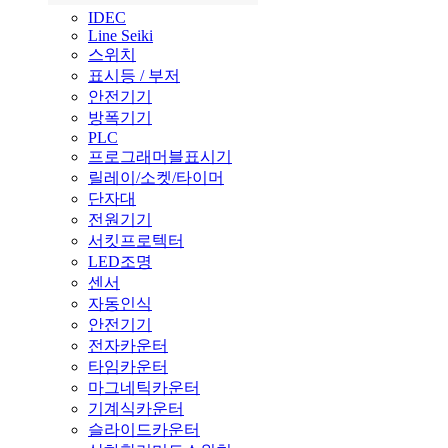
IDEC
Line Seiki
스위치
표시등 / 부저
안전기기
방폭기기
PLC
프로그래머블표시기
릴레이/소켓/타이머
단자대
전원기기
서킷프로텍터
LED조명
센서
자동인식
안전기기
전자카운터
타임카운터
마그네틱카운터
기계식카운터
슬라이드카운터