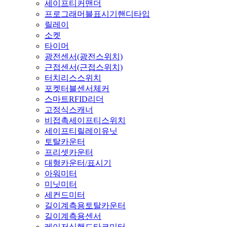
세이프티커맨더
프로그래머블표시기핸디타입
릴레이
소켓
타이머
광전센서(광전스위치)
근접센서(근접스위치)
터치리스스위치
포켓터블센서체커
스마트RFID리더
고정식스캐너
비접촉세이프티스위치
세이프티릴레이유닛
토탈카운터
프리셋카운터
대형카운터/표시기
아워미터
미닛미터
세컨드미터
길이계측용토탈카운터
길이계측용센서
레이저식핸드타코미터