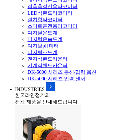
접촉측정전용타코미터
LED식핸드타코미터
설치형타코미터
스마트폰전용타코미터
디지털온도계
디지털온습도계
디지털pH미터
디지털조도계
전자식핸드카운터
기계식핸드카운터
DK-5000 시리즈 통신/입력 옵션
DK-5000 시리즈 입력 센서
INDUSTRIES
한국라인정기의
전체 제품을 안내해드립니다