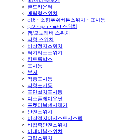
pH미터/조도계
핸드카운터
매립형스위치
φ16・소형푸쉬버튼스위치・표시등
φ22・φ25・φ30 스위치
캠/모노레버 스위치
각형 스위치
비상정지스위치
터치리스스위치
컨트롤박스
표시등
부저
적층표시등
각형표시등
표면설치표시등
디스플레이유닛
포켓터블센서체커
안전스위치
비상정지어시스트시스템
비접촉안전스위치
이네이블스위치
그립스위치