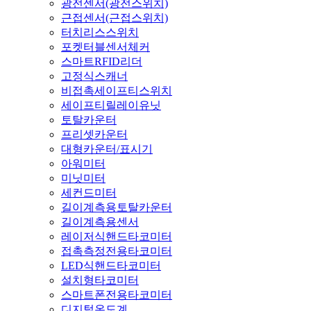
광전센서(광전스위치)
근접센서(근접스위치)
터치리스스위치
포켓터블센서체커
스마트RFID리더
고정식스캐너
비접촉세이프티스위치
세이프티릴레이유닛
토탈카운터
프리셋카운터
대형카운터/표시기
아워미터
미닛미터
세컨드미터
길이계측용토탈카운터
길이계측용센서
레이저식핸드타코미터
접촉측정전용타코미터
LED식핸드타코미터
설치형타코미터
스마트폰전용타코미터
디지털온도계