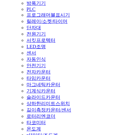
방폭기기
PLC
프로그래머블표시기
릴레이/소켓/타이머
단자대
전원기기
서킷프로텍터
LED조명
센서
자동인식
안전기기
전자카운터
타임카운터
마그네틱카운터
기계식카운터
슬라이드카운터
상하한리미트스위치
길이측정카운터/센서
로터리엔코더
타코미터
온도계