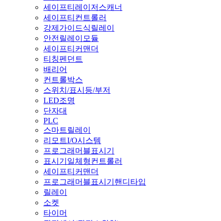
세이프티레이저스캐너
세이프티컨트롤러
강제가이드식릴레이
안전릴레이모듈
세이프티커맨더
티칭펜던트
배리어
컨트롤박스
스위치/표시등/부저
LED조명
단자대
PLC
스마트릴레이
리모트I/O시스템
프로그래머블표시기
표시기일체형컨트롤러
세이프티커맨더
프로그래머블표시기핸디타입
릴레이
소켓
타이머