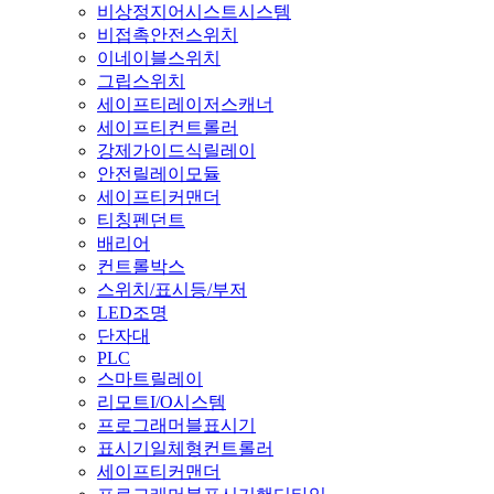
비상정지어시스트시스템
비접촉안전스위치
이네이블스위치
그립스위치
세이프티레이저스캐너
세이프티컨트롤러
강제가이드식릴레이
안전릴레이모듈
세이프티커맨더
티칭펜던트
배리어
컨트롤박스
스위치/표시등/부저
LED조명
단자대
PLC
스마트릴레이
리모트I/O시스템
프로그래머블표시기
표시기일체형컨트롤러
세이프티커맨더