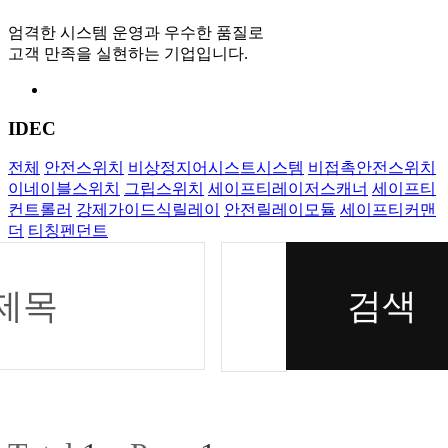
엄격한 시스템 운영과 우수한 품질로
고객 만족을 실현하는 기업입니다.
IDEC
전체
안전스위치
비상정지어시스트시스템
비접촉안전스위치
이네이블스위치
그립스위치
세이프티레이저스캐너
세이프티
컨트롤러
강제가이드식릴레이
안전릴레이모듈
세이프티커맨
더
티칭펜던트