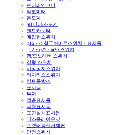
로터리엔코더
타코미터
온도계
pH미터/조도계
핸드카운터
매립형스위치
φ16・소형푸쉬버튼스위치・표시등
φ22・φ25・φ30 스위치
캠/모노레버 스위치
각형 스위치
비상정지스위치
터치리스스위치
컨트롤박스
표시등
부저
적층표시등
각형표시등
표면설치표시등
디스플레이유닛
포켓터블센서체커
안전스위치