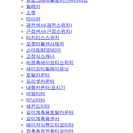
프로그래머블표시기핸디타입
릴레이
소켓
타이머
광전센서(광전스위치)
근접센서(근접스위치)
터치리스스위치
포켓터블센서체커
스마트RFID리더
고정식스캐너
비접촉세이프티스위치
세이프티릴레이유닛
토탈카운터
프리셋카운터
대형카운터/표시기
아워미터
미닛미터
세컨드미터
길이계측용토탈카운터
길이계측용센서
레이저식핸드타코미터
접촉측정전용타코미터