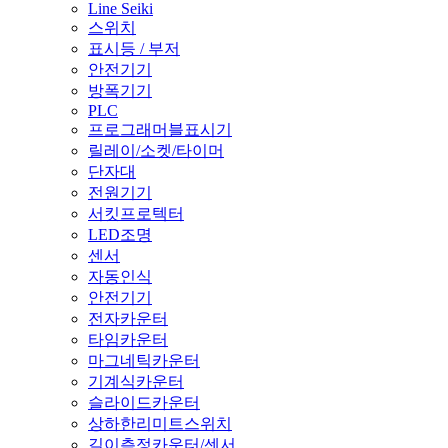
Line Seiki
스위치
표시등 / 부저
안전기기
방폭기기
PLC
프로그래머블표시기
릴레이/소켓/타이머
단자대
전원기기
서킷프로텍터
LED조명
센서
자동인식
안전기기
전자카운터
타임카운터
마그네틱카운터
기계식카운터
슬라이드카운터
상하한리미트스위치
길이측정카운터/센서