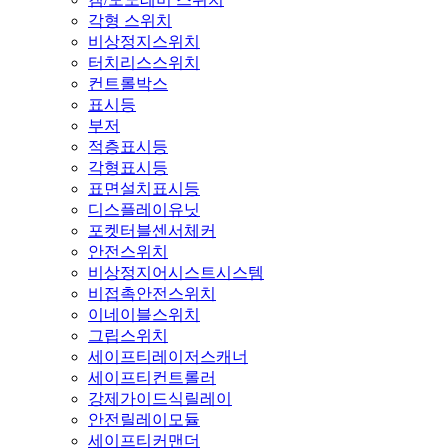
각형 스위치
비상정지스위치
터치리스스위치
컨트롤박스
표시등
부저
적층표시등
각형표시등
표면설치표시등
디스플레이유닛
포켓터블센서체커
안전스위치
비상정지어시스트시스템
비접촉안전스위치
이네이블스위치
그립스위치
세이프티레이저스캐너
세이프티컨트롤러
강제가이드식릴레이
안전릴레이모듈
세이프티커맨더