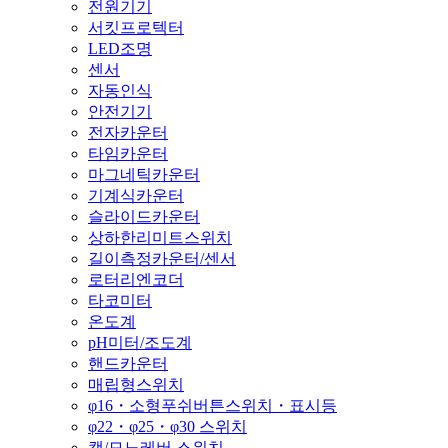
전원기기
서킷프로텍터
LED조명
센서
자동인식
안전기기
전자카운터
타임카운터
마그네틱카운터
기계식카운터
슬라이드카운터
상하한리미트스위치
길이측정카운터/센서
로터리엔코더
타코미터
온도계
pH미터/조도계
핸드카운터
매립형스위치
φ16・소형푸쉬버튼스위치・표시등
φ22・φ25・φ30 스위치
캠/모노레버 스위치