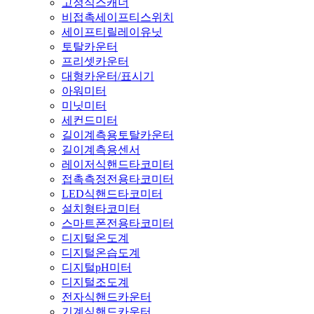
고정식스캐너
비접촉세이프티스위치
세이프티릴레이유닛
토탈카운터
프리셋카운터
대형카운터/표시기
아워미터
미닛미터
세컨드미터
길이계측용토탈카운터
길이계측용센서
레이저식핸드타코미터
접촉측정전용타코미터
LED식핸드타코미터
설치형타코미터
스마트폰전용타코미터
디지털온도계
디지털온습도계
디지털pH미터
디지털조도계
전자식핸드카운터
기계식핸드카운터