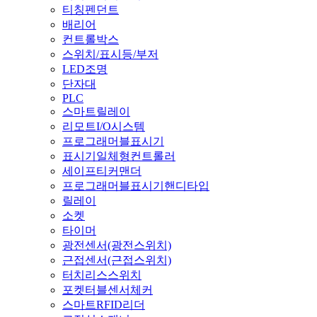
티칭펜던트
배리어
컨트롤박스
스위치/표시등/부저
LED조명
단자대
PLC
스마트릴레이
리모트I/O시스템
프로그래머블표시기
표시기일체형컨트롤러
세이프티커맨더
프로그래머블표시기핸디타입
릴레이
소켓
타이머
광전센서(광전스위치)
근접센서(근접스위치)
터치리스스위치
포켓터블센서체커
스마트RFID리더