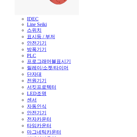
IDEC
Line Seiki
스위치
표시등 / 부저
안전기기
방폭기기
PLC
프로그래머블표시기
릴레이/소켓/타이머
단자대
전원기기
서킷프로텍터
LED조명
센서
자동인식
안전기기
전자카운터
타임카운터
마그네틱카운터