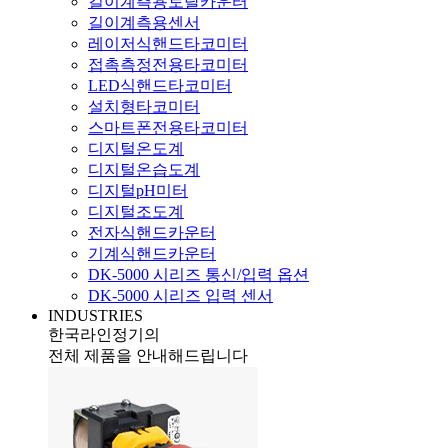
길이계측용토탈카운터
길이계측용센서
레이저식핸드타코미터
접촉측정전용타코미터
LED식핸드타코미터
설치형타코미터
스마트폰전용타코미터
디지털온도계
디지털온습도계
디지털pH미터
디지털조도계
전자식핸드카운터
기계식핸드카운터
DK-5000 시리즈 통신/입력 옵션
DK-5000 시리즈 입력 센서
INDUSTRIES
한국라인정기의
전체 제품을 안내해드립니다