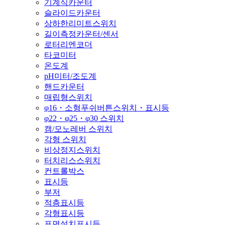
기계식카운터
슬라이드카운터
상하한리미트스위치
길이측정카운터/센서
로터리엔코더
타코미터
온도계
pH미터/조도계
핸드카운터
매립형스위치
φ16・소형푸쉬버튼스위치・표시등
φ22・φ25・φ30 스위치
캠/모노레버 스위치
각형 스위치
비상정지스위치
터치리스스위치
컨트롤박스
표시등
부저
적층표시등
각형표시등
표면설치표시등