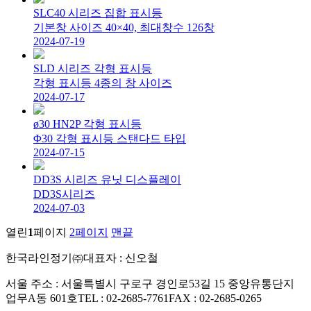
SLC40 시리즈 집합 표시등
기본창 사이즈 40×40, 최대창수 126창
2024-07-19
SLD 시리즈 각형 표시등
각형 표시등 4종의 창 사이즈
2024-07-17
ø30 HN2P 각형 표시등
Φ30 각형 표시등 스탠다드 타입
2024-07-15
DD3S 시리즈 유닛 디스플레이
DD3S시리즈
2024-07-03
열린
1
페이지
2
페이지
맨끝
한국라인정기㈜
대표자 : 신오철
서울 주소 : 서울특별시 구로구 경인로53길 15 중앙유통단지
업무A동 601호
TEL : 02-2685-7761
FAX : 02-2685-0265