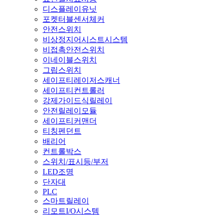
디스플레이유닛
포켓터블센서체커
안전스위치
비상정지어시스트시스템
비접촉안전스위치
이네이블스위치
그립스위치
세이프티레이저스캐너
세이프티컨트롤러
강제가이드식릴레이
안전릴레이모듈
세이프티커맨더
티칭펜던트
배리어
컨트롤박스
스위치/표시등/부저
LED조명
단자대
PLC
스마트릴레이
리모트I/O시스템