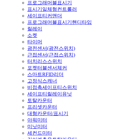
프로그래머블표시기
표시기일체형컨트롤러
세이프티커맨더
프로그래머블표시기핸디타입
릴레이
소켓
타이머
광전센서(광전스위치)
근접센서(근접스위치)
터치리스스위치
포켓터블센서체커
스마트RFID리더
고정식스캐너
비접촉세이프티스위치
세이프티릴레이유닛
토탈카운터
프리셋카운터
대형카운터/표시기
아워미터
미닛미터
세컨드미터