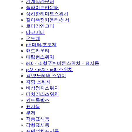
기계식카운터
슬라이드카운터
상하한리미트스위치
길이측정카운터/센서
로터리엔코더
타코미터
온도계
pH미터/조도계
핸드카운터
매립형스위치
φ16・소형푸쉬버튼스위치・표시등
φ22・φ25・φ30 스위치
캠/모노레버 스위치
각형 스위치
비상정지스위치
터치리스스위치
컨트롤박스
표시등
부저
적층표시등
각형표시등
표면설치표시등