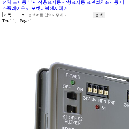
전체
표시등
부저
적층표시등
각형표시등
표면설치표시등
디
스플레이유닛
포켓터블센서체커
Total
1
, Page
1