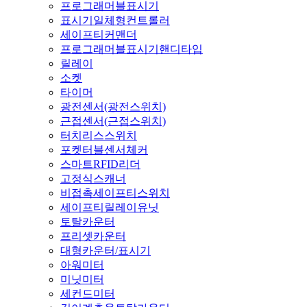
프로그래머블표시기
표시기일체형컨트롤러
세이프티커맨더
프로그래머블표시기핸디타입
릴레이
소켓
타이머
광전센서(광전스위치)
근접센서(근접스위치)
터치리스스위치
포켓터블센서체커
스마트RFID리더
고정식스캐너
비접촉세이프티스위치
세이프티릴레이유닛
토탈카운터
프리셋카운터
대형카운터/표시기
아워미터
미닛미터
세컨드미터