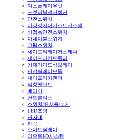
디스플레이유닛
포켓터블센서체커
안전스위치
비상정지어시스트시스템
비접촉안전스위치
이네이블스위치
그립스위치
세이프티레이저스캐너
세이프티컨트롤러
강제가이드식릴레이
안전릴레이모듈
세이프티커맨더
티칭펜던트
배리어
컨트롤박스
스위치/표시등/부저
LED조명
단자대
PLC
스마트릴레이
리모트I/O시스템