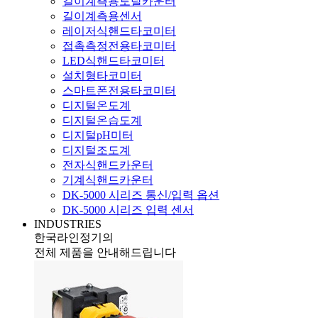
길이계측용토탈카운터
길이계측용센서
레이저식핸드타코미터
접촉측정전용타코미터
LED식핸드타코미터
설치형타코미터
스마트폰전용타코미터
디지털온도계
디지털온습도계
디지털pH미터
디지털조도계
전자식핸드카운터
기계식핸드카운터
DK-5000 시리즈 통신/입력 옵션
DK-5000 시리즈 입력 센서
INDUSTRIES
한국라인정기의
전체 제품을 안내해드립니다