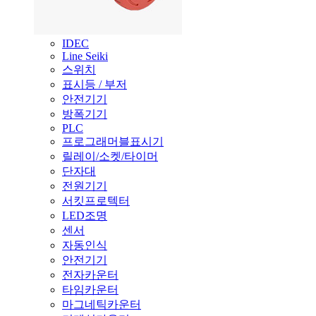
IDEC
Line Seiki
스위치
표시등 / 부저
안전기기
방폭기기
PLC
프로그래머블표시기
릴레이/소켓/타이머
단자대
전원기기
서킷프로텍터
LED조명
센서
자동인식
안전기기
전자카운터
타임카운터
마그네틱카운터