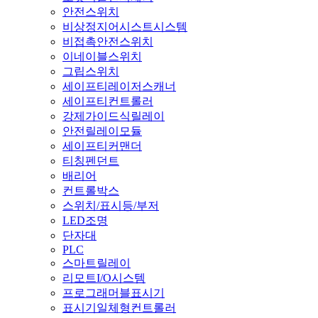
안전스위치
비상정지어시스트시스템
비접촉안전스위치
이네이블스위치
그립스위치
세이프티레이저스캐너
세이프티컨트롤러
강제가이드식릴레이
안전릴레이모듈
세이프티커맨더
티칭펜던트
배리어
컨트롤박스
스위치/표시등/부저
LED조명
단자대
PLC
스마트릴레이
리모트I/O시스템
프로그래머블표시기
표시기일체형컨트롤러