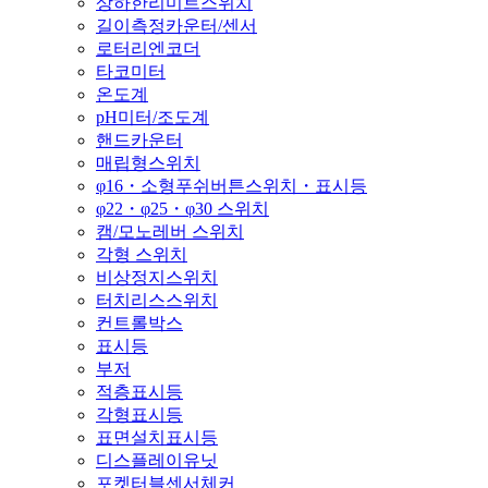
상하한리미트스위치
길이측정카운터/센서
로터리엔코더
타코미터
온도계
pH미터/조도계
핸드카운터
매립형스위치
φ16・소형푸쉬버튼스위치・표시등
φ22・φ25・φ30 스위치
캠/모노레버 스위치
각형 스위치
비상정지스위치
터치리스스위치
컨트롤박스
표시등
부저
적층표시등
각형표시등
표면설치표시등
디스플레이유닛
포켓터블센서체커