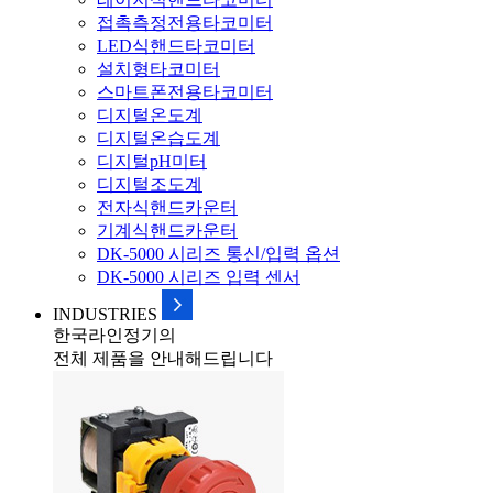
접촉측정전용타코미터
LED식핸드타코미터
설치형타코미터
스마트폰전용타코미터
디지털온도계
디지털온습도계
디지털pH미터
디지털조도계
전자식핸드카운터
기계식핸드카운터
DK-5000 시리즈 통신/입력 옵션
DK-5000 시리즈 입력 센서
INDUSTRIES
한국라인정기의
전체 제품을 안내해드립니다