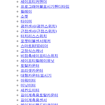
세이프티커맨더
프로그래머블표시기핸디타입
릴레이
소켓
타이머
광전센서(광전스위치)
근접센서(근접스위치)
터치리스스위치
포켓터블센서체커
스마트RFID리더
고정식스캐너
비접촉세이프티스위치
세이프티릴레이유닛
토탈카운터
프리셋카운터
대형카운터/표시기
아워미터
미닛미터
세컨드미터
길이계측용토탈카운터
길이계측용센서
레이저식핸드타코미터