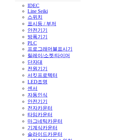
IDEC
Line Seiki
스위치
표시등 / 부저
안전기기
방폭기기
PLC
프로그래머블표시기
릴레이/소켓/타이머
단자대
전원기기
서킷프로텍터
LED조명
센서
자동인식
안전기기
전자카운터
타임카운터
마그네틱카운터
기계식카운터
슬라이드카운터