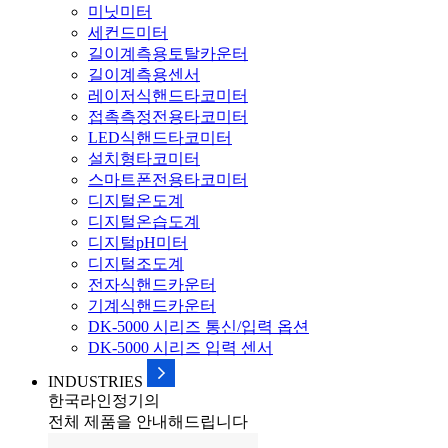
미닛미터
세컨드미터
길이계측용토탈카운터
길이계측용센서
레이저식핸드타코미터
접촉측정전용타코미터
LED식핸드타코미터
설치형타코미터
스마트폰전용타코미터
디지털온도계
디지털온습도계
디지털pH미터
디지털조도계
전자식핸드카운터
기계식핸드카운터
DK-5000 시리즈 통신/입력 옵션
DK-5000 시리즈 입력 센서
INDUSTRIES
한국라인정기의
전체 제품을 안내해드립니다