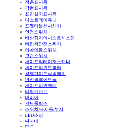
적층표시등
각형표시등
표면설치표시등
디스플레이유닛
포켓터블센서체커
안전스위치
비상정지어시스트시스템
비접촉안전스위치
이네이블스위치
그립스위치
세이프티레이저스캐너
세이프티컨트롤러
강제가이드식릴레이
안전릴레이모듈
세이프티커맨더
티칭펜던트
배리어
컨트롤박스
스위치/표시등/부저
LED조명
단자대
PLC