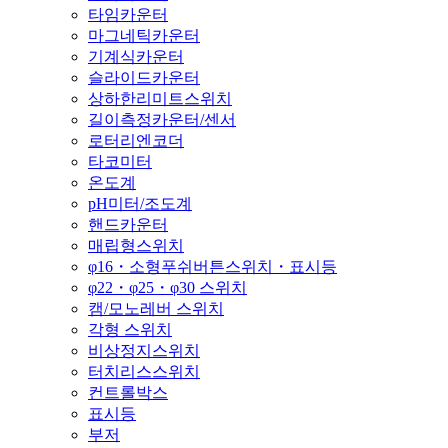
타임카운터
마그네틱카운터
기계식카운터
슬라이드카운터
상하한리미트스위치
길이측정카운터/센서
로터리엔코더
타코미터
온도계
pH미터/조도계
핸드카운터
매립형스위치
φ16・소형푸쉬버튼스위치・표시등
φ22・φ25・φ30 스위치
캠/모노레버 스위치
각형 스위치
비상정지스위치
터치리스스위치
컨트롤박스
표시등
부저