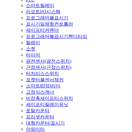
스마트릴레이
리모트I/O시스템
프로그래머블표시기
표시기일체형컨트롤러
세이프티커맨더
프로그래머블표시기핸디타입
릴레이
소켓
타이머
광전센서(광전스위치)
근접센서(근접스위치)
터치리스스위치
포켓터블센서체커
스마트RFID리더
고정식스캐너
비접촉세이프티스위치
세이프티릴레이유닛
토탈카운터
프리셋카운터
대형카운터/표시기
아워미터