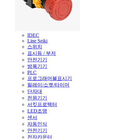
IDEC
Line Seiki
스위치
표시등 / 부저
안전기기
방폭기기
PLC
프로그래머블표시기
릴레이/소켓/타이머
단자대
전원기기
서킷프로텍터
LED조명
센서
자동인식
안전기기
전자카운터