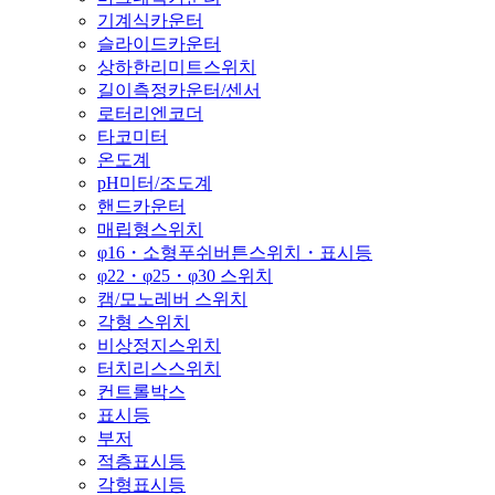
기계식카운터
슬라이드카운터
상하한리미트스위치
길이측정카운터/센서
로터리엔코더
타코미터
온도계
pH미터/조도계
핸드카운터
매립형스위치
φ16・소형푸쉬버튼스위치・표시등
φ22・φ25・φ30 스위치
캠/모노레버 스위치
각형 스위치
비상정지스위치
터치리스스위치
컨트롤박스
표시등
부저
적층표시등
각형표시등