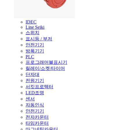
IDEC
Line Seiki
스위치
표시등 / 부저
안전기기
방폭기기
PLC
프로그래머블표시기
릴레이/소켓/타이머
단자대
전원기기
서킷프로텍터
LED조명
센서
자동인식
안전기기
전자카운터
타임카운터
마그네틱카운터