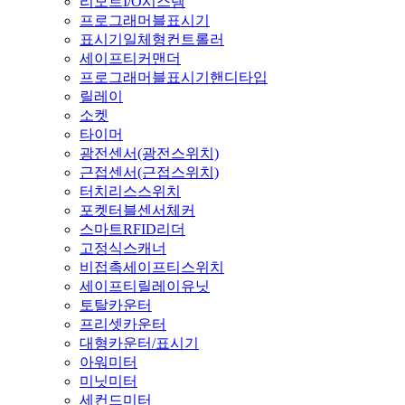
리모트I/O시스템
프로그래머블표시기
표시기일체형컨트롤러
세이프티커맨더
프로그래머블표시기핸디타입
릴레이
소켓
타이머
광전센서(광전스위치)
근접센서(근접스위치)
터치리스스위치
포켓터블센서체커
스마트RFID리더
고정식스캐너
비접촉세이프티스위치
세이프티릴레이유닛
토탈카운터
프리셋카운터
대형카운터/표시기
아워미터
미닛미터
세컨드미터