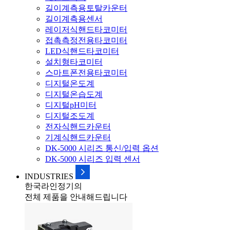
길이계측용토탈카운터
길이계측용센서
레이저식핸드타코미터
접촉측정전용타코미터
LED식핸드타코미터
설치형타코미터
스마트폰전용타코미터
디지털온도계
디지털온습도계
디지털pH미터
디지털조도계
전자식핸드카운터
기계식핸드카운터
DK-5000 시리즈 통신/입력 옵션
DK-5000 시리즈 입력 센서
INDUSTRIES
한국라인정기의
전체 제품을 안내해드립니다