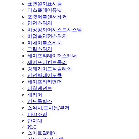
표면설치표시등
디스플레이유닛
포켓터블센서체커
안전스위치
비상정지어시스트시스템
비접촉안전스위치
이네이블스위치
그립스위치
세이프티레이저스캐너
세이프티컨트롤러
강제가이드식릴레이
안전릴레이모듈
세이프티커맨더
티칭펜던트
배리어
컨트롤박스
스위치/표시등/부저
LED조명
단자대
PLC
스마트릴레이