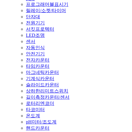
프로그래머블표시기
릴레이/소켓/타이머
단자대
전원기기
서킷프로텍터
LED조명
센서
자동인식
안전기기
전자카운터
타임카운터
마그네틱카운터
기계식카운터
슬라이드카운터
상하한리미트스위치
길이측정카운터/센서
로터리엔코더
타코미터
온도계
pH미터/조도계
핸드카운터