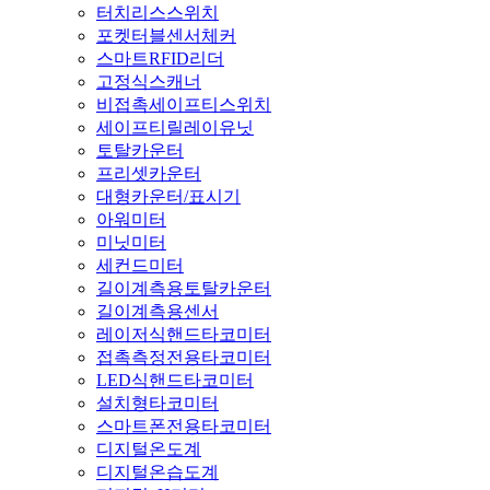
터치리스스위치
포켓터블센서체커
스마트RFID리더
고정식스캐너
비접촉세이프티스위치
세이프티릴레이유닛
토탈카운터
프리셋카운터
대형카운터/표시기
아워미터
미닛미터
세컨드미터
길이계측용토탈카운터
길이계측용센서
레이저식핸드타코미터
접촉측정전용타코미터
LED식핸드타코미터
설치형타코미터
스마트폰전용타코미터
디지털온도계
디지털온습도계