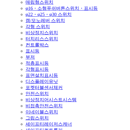
매립형스위치
φ16・소형푸쉬버튼스위치・표시등
φ22・φ25・φ30 스위치
캠/모노레버 스위치
각형 스위치
비상정지스위치
터치리스스위치
컨트롤박스
표시등
부저
적층표시등
각형표시등
표면설치표시등
디스플레이유닛
포켓터블센서체커
안전스위치
비상정지어시스트시스템
비접촉안전스위치
이네이블스위치
그립스위치
세이프티레이저스캐너