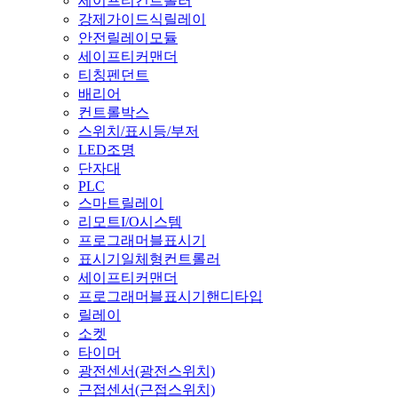
세이프티컨트롤러
강제가이드식릴레이
안전릴레이모듈
세이프티커맨더
티칭펜던트
배리어
컨트롤박스
스위치/표시등/부저
LED조명
단자대
PLC
스마트릴레이
리모트I/O시스템
프로그래머블표시기
표시기일체형컨트롤러
세이프티커맨더
프로그래머블표시기핸디타입
릴레이
소켓
타이머
광전센서(광전스위치)
근접센서(근접스위치)